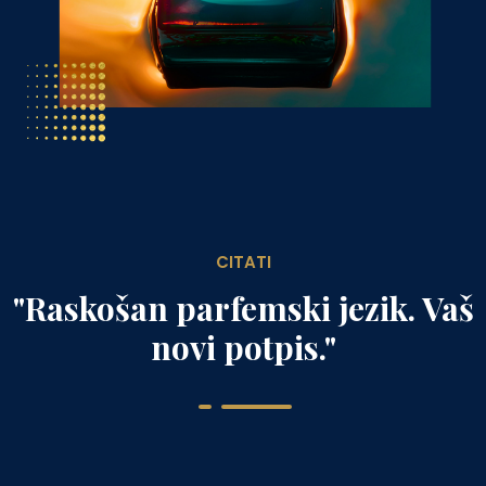
CITATI
"
Raskošan parfemski jezik. Vaš
novi potpis.
"