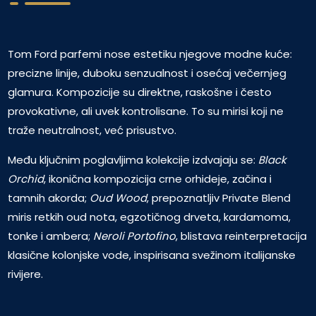
Tom Ford parfemi nose estetiku njegove modne kuće:
precizne linije, duboku senzualnost i osećaj večernjeg
glamura. Kompozicije su direktne, raskošne i često
provokativne, ali uvek kontrolisane. To su mirisi koji ne
traže neutralnost, već prisustvo.
Među ključnim poglavljima kolekcije izdvajaju se:
Black
Orchid
, ikonična kompozicija crne orhideje, začina i
tamnih akorda;
Oud Wood
, prepoznatljiv Private Blend
miris retkih oud nota, egzotičnog drveta, kardamoma,
tonke i ambera;
Neroli Portofino
, blistava reinterpretacija
klasične kolonjske vode, inspirisana svežinom italijanske
rivijere.