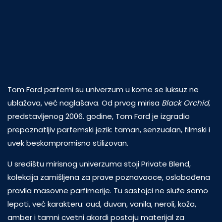
Tom Ford parfemi su univerzum u kome se luksuz ne
ublažava, već naglašava. Od prvog mirisa
Black Orchid
,
predstavljenog 2006. godine, Tom Ford je izgradio
prepoznatljiv parfemski jezik: taman, senzualan, filmski i
uvek beskompromisno stilizovan.
U središtu mirisnog univerzuma stoji Private Blend,
kolekcija zamišljena za prave poznavaoce, oslobođena
pravila masovne parfimerije. Tu sastojci ne služe samo
lepoti, već karakteru: oud, duvan, vanila, neroli, koža,
amber i tamni cvetni akordi postaju materijal za